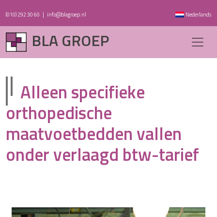
(010) 292 30 60
|
info@blagroep.nl
Nederlands
BLA GROEP
Alleen specifieke
orthopedische
maatvoetbedden vallen
onder verlaagd btw-tarief