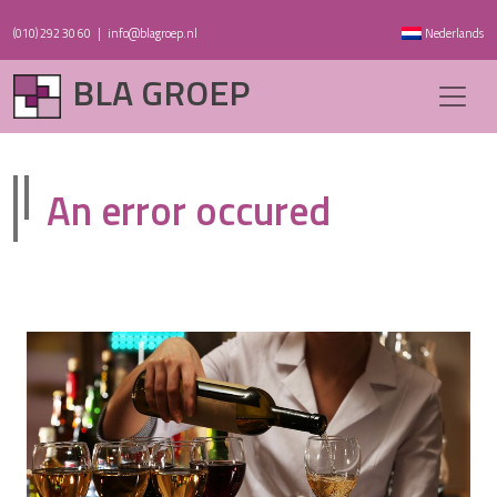
(010) 292 30 60
|
info@blagroep.nl
Nederlands
BLA GROEP
An error occured