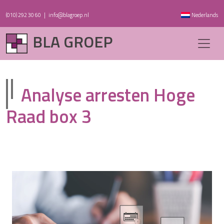
(010) 292 30 60
|
info@blagroep.nl
Nederlands
BLA GROEP
Analyse arresten Hoge
Raad box 3