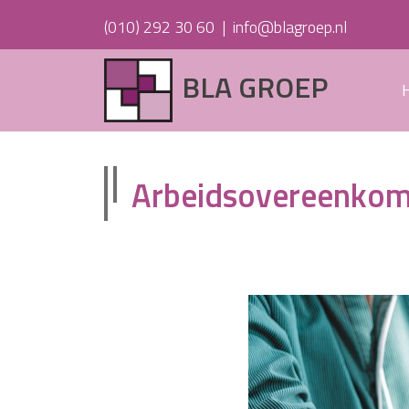
(010) 292 30 60
|
info@blagroep.nl
BLA GROEP
Arbeidsovereenkomst