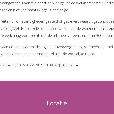
t aangezegd. Evenmin heeft de werkgever de werknemer ziek uit di
zet en niet van rechtswege is geëindigd.
geen feiten of omstandigheden gesteld of gebleken, waaruit geconcl
voortgezet. Het enkele feit dat de werkgever de werknemer niet ziek
hte verklaring voor recht, dat de arbeidsovereenkomst na 30 septem
aan de aanzegverplichting de aanzegvergoeding, vermeerderd met d
rgoeding, eveneens vermeerderd met de wettelijke rente.
ROT2024981, 10822787 VZ VERZ 23-10046 | 01-02-2024
Locatie