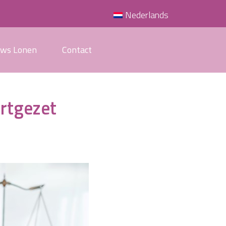
Nederlands
uws Lonen
Contact
rtgezet