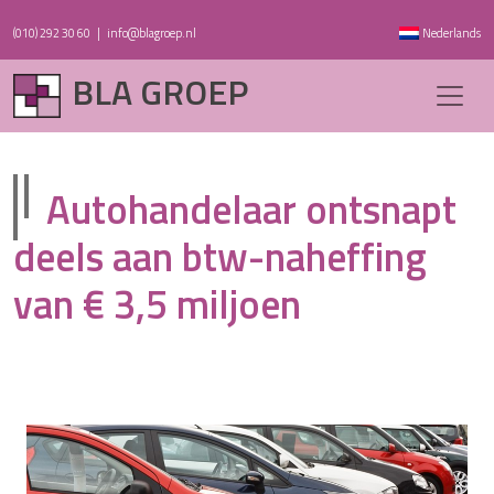
(010) 292 30 60
|
info@blagroep.nl
Nederlands
BLA GROEP
Autohandelaar ontsnapt
deels aan btw-naheffing
van € 3,5 miljoen