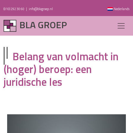
(010) 292 30 60
|
info@blagroep.nl
Nederlands
BLA GROEP
Belang van volmacht in
(hoger) beroep: een
juridische les