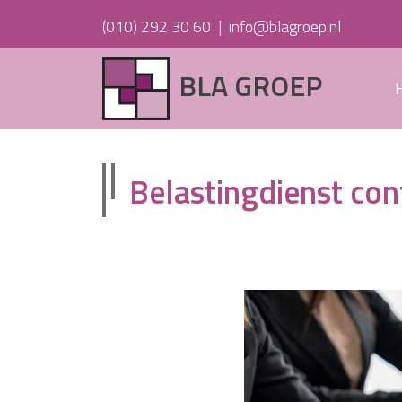
(010) 292 30 60
|
info@blagroep.nl
BLA GROEP
Belastingdienst con