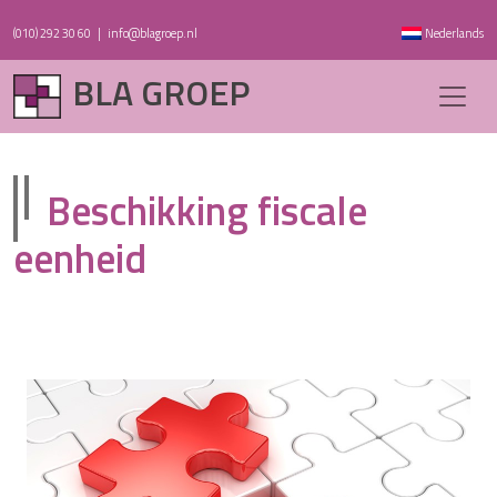
(010) 292 30 60
|
info@blagroep.nl
Nederlands
BLA GROEP
Beschikking fiscale
eenheid