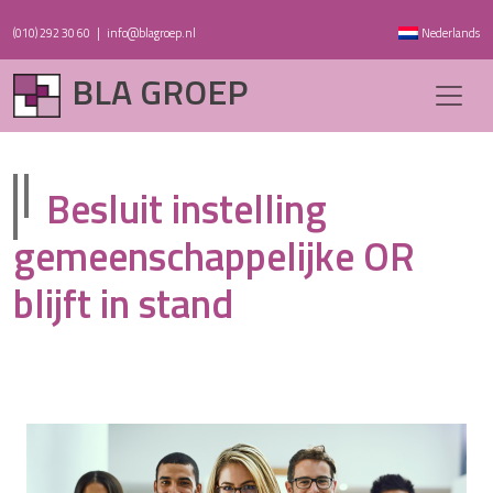
(010) 292 30 60
|
info@blagroep.nl
Nederlands
BLA GROEP
Besluit instelling
gemeenschappelijke OR
blijft in stand