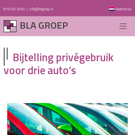
(010) 292 30 60
|
info@blagroep.nl
Nederlands
BLA GROEP
Bijtelling privégebruik
voor drie auto’s