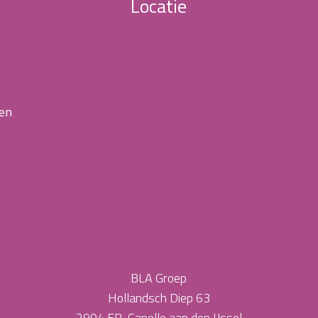
Locatie
 en
BLA Groep
Hollandsch Diep 63
2904 EP Capelle aan den IJssel