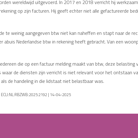
rden wereldwijd uitgevoerd. In 2017 en 2018 verricht hij werkzaa
ekening op zijn facturen. Hij geeft echter niet alle gefactureerde be
 te weinig aangegeven btw niet kan naheffen en stapt naar de rechte
 per abuis Nederlandse btw in rekening heeft gebracht. Van een woo
ereen die op een factuur melding maakt van btw, deze belasting ver
waar de diensten zijn verricht is niet relevant voor het ontstaan va
 als de handeling in die lidstaat niet belastbaar was.
| ECLI:NL:RBZWB:2025:2192 | 14-04-2025