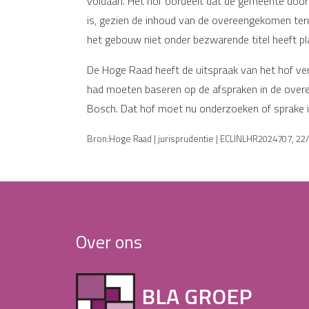
voldaan. Het hof oordeelt dat de gemeente door
is, gezien de inhoud van de overeengekomen teru
het gebouw niet onder bezwarende titel heeft p
De Hoge Raad heeft de uitspraak van het hof vern
had moeten baseren op de afspraken in de overe
Bosch. Dat hof moet nu onderzoeken of sprake is
Bron:Hoge Raad | jurisprudentie | ECLINLHR2024707, 22
Over ons
BLA GROEP