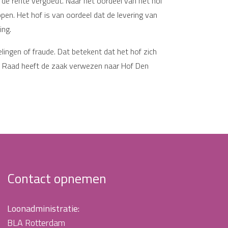
de rente vergoedt. Naar het oordeel van het hof
en. Het hof is van oordeel dat de levering van
ing.
lingen of fraude. Dat betekent dat het hof zich
ge Raad heeft de zaak verwezen naar Hof Den
Contact opnemen
Loonadministratie:
BLA Rotterdam