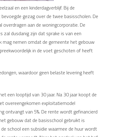
aal en een kinderdagverblijf. Bij de
et bevoegde gezag over de twee basisscholen. De
l overdragen aan de woningcorporatie. De
 zal dusdanig zijn dat sprake is van een
aftrek mag nemen omdat de gemeente het gebouw
spreekwoordelijk in de voet geschoten of heeft
dongen, waardoor geen belaste levering heeft
 een looptijd van 30 jaar. Na 30 jaar koopt de
het overeengekomen exploitatiemodel
ing ontvangt van 5%. De rente wordt gefinancierd
 het gebouw dat de basisschool gebruikt is
an de school een subsidie waarmee de huur wordt