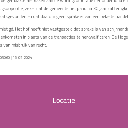
 de gemaakte afspraken aan de woningcorporatie het onderhoud en 
gkoopoptie, zeker dat de gemeente het pand na 30 jaar zal terugkop
laatsgevonden en dat daarom geen sprake is van een belaste handel
ietigd. Het hof heeft niet vastgesteld dat sprake is van schijnhande
enkomsten in plaats van de transacties te herkwalificeren. De Ho
 van misbruik van recht.
/03060 | 16-05-2024
Locatie