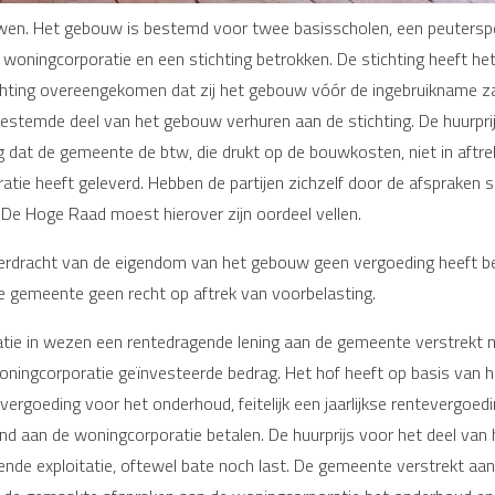
en. Het gebouw is bestemd voor twee basisscholen, een peuterspeelz
 woningcorporatie en een stichting betrokken. De stichting heeft h
hting overeengekomen dat zij het gebouw vóór de ingebruikname za
estemde deel van het gebouw verhuren aan de stichting. De huurprijs
ning dat de gemeente de btw, die drukt op de bouwkosten, niet in 
tie heeft geleverd. Hebben de partijen zichzelf door de afspraken 
De Hoge Raad moest hierover zijn oordeel vellen.
erdracht van de eigendom van het gebouw geen vergoeding heeft be
e gemeente geen recht op aftrek van voorbelasting.
e in wezen een rentedragende lening aan de gemeente verstrekt met
ningcorporatie geïnvesteerde bedrag. Het hof heeft op basis van 
ergoeding voor het onderhoud, feitelijk een jaarlijkse rentevergoed
and aan de woningcorporatie betalen. De huurprijs voor het deel van
tende exploitatie, oftewel bate noch last. De gemeente verstrekt a