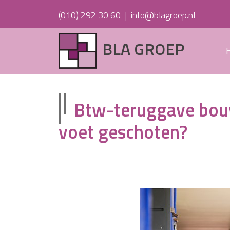
(010) 292 30 60
|
info@blagroep.nl
BLA GROEP
Btw-teruggave bouw
voet geschoten?