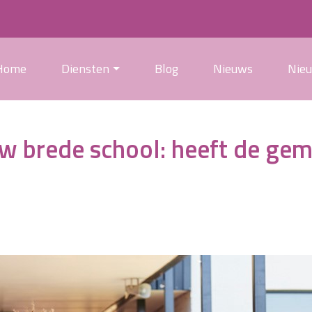
Home
Diensten
Blog
Nieuws
Nie
 brede school: heeft de geme