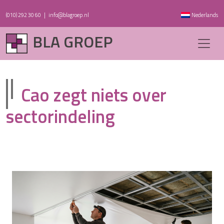
(010) 292 30 60
|
info@blagroep.nl
Nederlands
BLA GROEP
Cao zegt niets over
sectorindeling