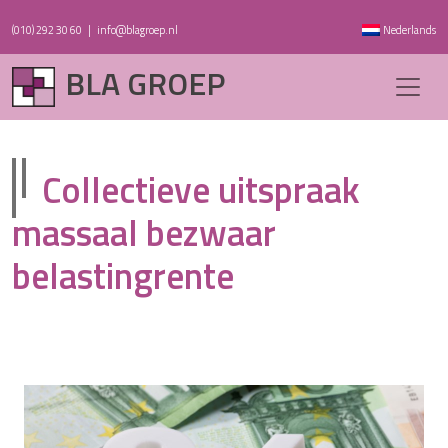
(010) 292 30 60
|
info@blagroep.nl
Nederlands
BLA GROEP
Collectieve uitspraak
massaal bezwaar
belastingrente