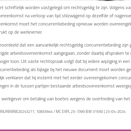
schriftelijk worden vastgelegd om rechtsgeldig te zijn. Volgens v
vereenkomst na verloop van tijd stilzwijgend op dezelfde of nagen
ereenkomst moet het concurrentiebeding opnieuw worden overeengeko
drukt op de werknemer.
ordeeld dat een aanvankelijk rechtsgeldig concurrentiebeding zijn 
jzigde arbeidsovereenkomst aangegaan, zonder daarbij afspraken te
oger loon. Uit vaste rechtspraak volgt dat bij iedere wijziging in ee
urrentiebeding als bijlage bij het nieuwe document moet worden gev
jk verklaren dat hij instemt met het eerder overeengekomen concurre
ingen in de tussen partijen bestaande arbeidsovereenkomst weerge
e werkgever om betaling van boetes wegens de overtreding van het
ECLINLRBMNE20243211, 10833644 / MC EXPL 23-7399 BW 31650 | 23-04-2024