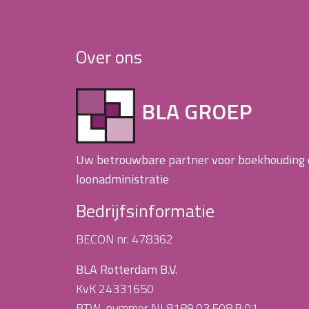
Over ons
BLA GROEP
Uw betrouwbare partner voor boekhouding
loonadministratie
Bedrijfsinformatie
BECON nr. 478362
BLA Rotterdam B.V.
KvK 24331650
BTW-nummer NL8189.03.508.B.01