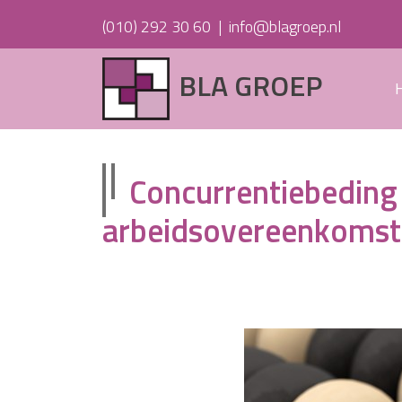
(010) 292 30 60
|
info@blagroep.nl
BLA GROEP
Concurrentiebeding 
arbeidsovereenkomst