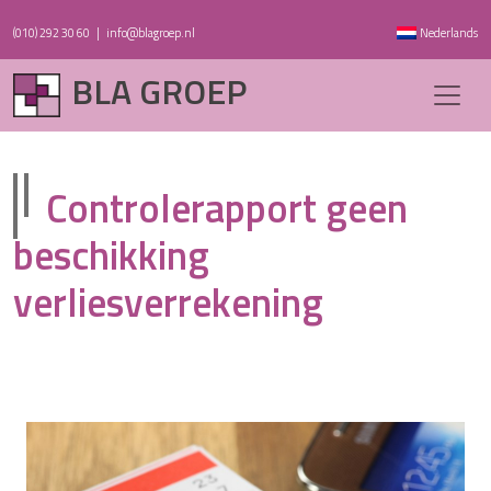
(010) 292 30 60
|
info@blagroep.nl
Nederlands
BLA GROEP
Controlerapport geen
beschikking
verliesverrekening