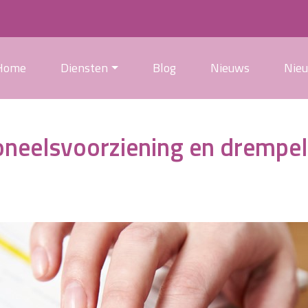
Home
Diensten
Blog
Nieuws
Nie
soneelsvoorziening en dremp