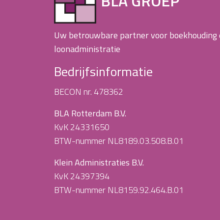
BLA GROEP
Uw betrouwbare partner voor boekhouding
loonadministratie
Bedrijfsinformatie
BECON nr. 478362
BLA Rotterdam B.V.
KvK 24331650
BTW-nummer NL8189.03.508.B.01
Klein Administraties B.V.
KvK 24397394
BTW-nummer NL8159.92.464.B.01