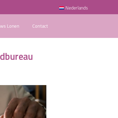
Nederlands
uws Lonen
Contact
endbureau