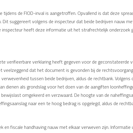
 tijdens de FIOD-inval is aangetroffen. Opvallend is dat deze spread
. Dit suggereert volgens de inspecteur dat beide bedrijven nauw me
inspecteur heeft deze informatie uit het strafrechtelijk onderzoek 
ete verifieerbare verklaring heeft gegeven voor de geconstateerde v
t veelzeggend dat het document is gevonden bij de rechtsvoorganger
we verwevenheid tussen beide bedrijven, aldus de rechtbank. Volgens 
an dienen als grondslag voor het doen van de aangiften loonheffinge
 bewijslast omgekeerd en verzwaard. De hoogte van de naheffingsaan
effingsaanslag naar een te hoog bedrag is opgelegd, aldus de rechtb
ek en fiscale handhaving nauw met elkaar verweven zijn. Informatie 