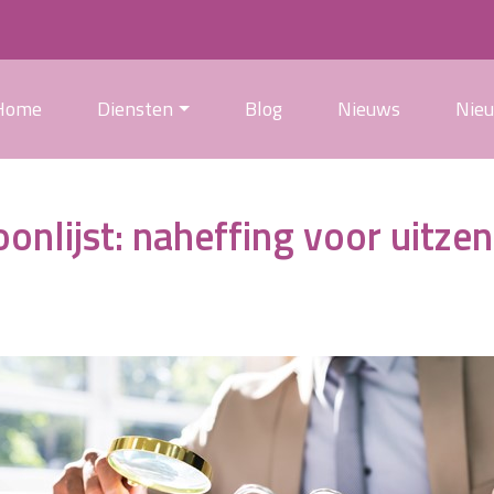
Home
Diensten
Blog
Nieuws
Nie
oonlijst: naheffing voor uitz