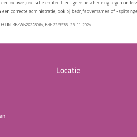
n een nieuwe juridische entiteit biedt geen bescherming tegen onderz
een correcte administratie, ook bij bedrijfsovernames of -splitsinge
e | ECLINLRBZWB20248064, BRE 22/3538 | 25-11-2024
Locatie
 en