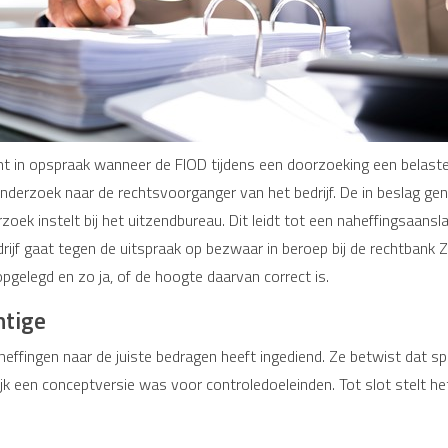
mt in opspraak wanneer de FIOD tijdens een doorzoeking een belas
k onderzoek naar de rechtsvoorganger van het bedrijf. De in beslag 
oek instelt bij het uitzendbureau. Dit leidt tot een naheffingsaansl
ijf gaat tegen de uitspraak op bezwaar in beroep bij de rechtbank
pgelegd en zo ja, of de hoogte daarvan correct is.
htige
nheffingen naar de juiste bedragen heeft ingediend. Ze betwist dat s
 een conceptversie was voor controledoeleinden. Tot slot stelt het 