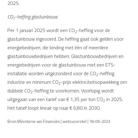
2025.
CO
-heffing glastuinbouw
2
Per 1 januari 2025 wordt een CO
-heffing voor de
2
glastuinbouw ingevoerd. De heffing gaat ook gelden voor
energiebedrijven, die binding met één of meerdere
glastuinbouwbedrijven hebben. Glastuinbouwbedrijven en
energiebedrijven voor de glastuinbouw met een ETS-
installatie worden uitgezonderd voor de CO
-heffing
2
industrie en minimum CO
-prijs elektriciteitsopwekking om
2
dubbele CO
-heffing te voorkomen. Voorlopig wordt
2
uitgegaan van een tarief van € 1,35 per ton CO
in 2025.
2
Het tarief loopt lineair op naar € 6,80 in 2030.
Bron:Ministerie van Financiën | wetsvoorstel | 18-09-2023