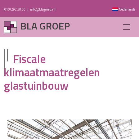
(010) 292 30 60
|
info@blagroep.nl
Nederlands
BLA GROEP
Fiscale
klimaatmaatregelen
glastuinbouw