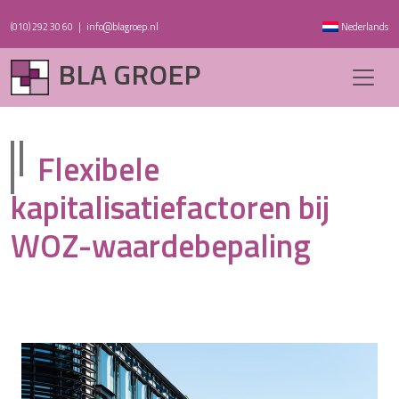
(010) 292 30 60
|
info@blagroep.nl
Nederlands
BLA GROEP
Flexibele
kapitalisatiefactoren bij
WOZ-waardebepaling