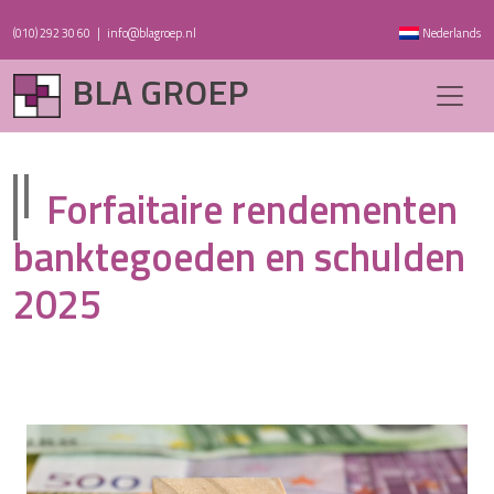
(010) 292 30 60
|
info@blagroep.nl
Nederlands
BLA GROEP
Forfaitaire rendementen
banktegoeden en schulden
2025