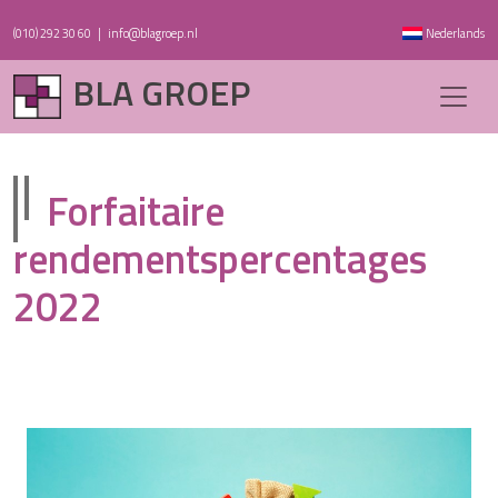
(010) 292 30 60
|
info@blagroep.nl
Nederlands
BLA GROEP
Forfaitaire
rendementspercentages
2022