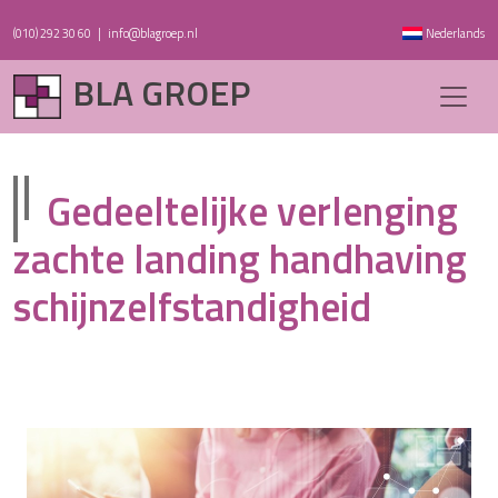
(010) 292 30 60
|
info@blagroep.nl
Nederlands
BLA GROEP
Gedeeltelijke verlenging
zachte landing handhaving
schijnzelfstandigheid