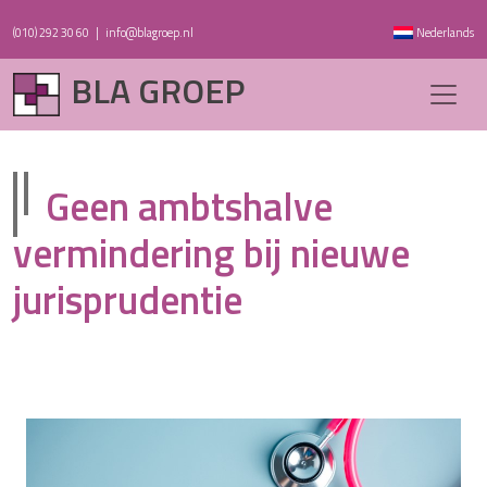
(010) 292 30 60
|
info@blagroep.nl
Nederlands
BLA GROEP
Geen ambtshalve
vermindering bij nieuwe
jurisprudentie