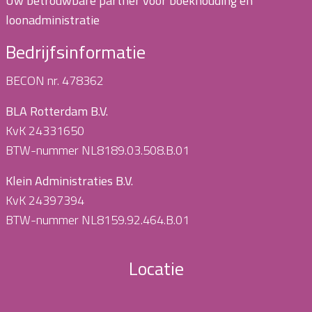
Uw betrouwbare partner voor boekhouding en
loonadministratie
Bedrijfsinformatie
BECON nr. 478362
BLA Rotterdam B.V.
KvK 24331650
BTW-nummer NL8189.03.508.B.01
Klein Administraties B.V.
KvK 24397394
BTW-nummer NL8159.92.464.B.01
Locatie