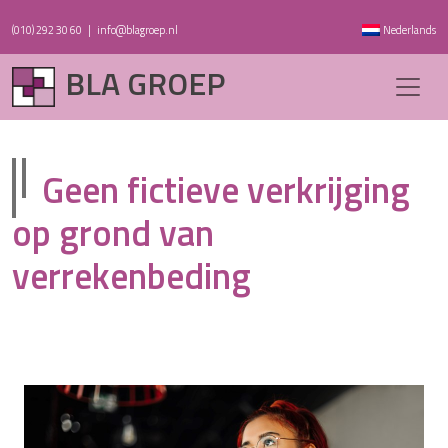
(010) 292 30 60
|
info@blagroep.nl
Nederlands
BLA GROEP
Geen fictieve verkrijging
op grond van
verrekenbeding