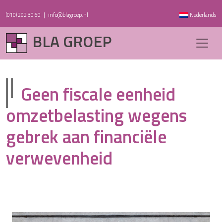
(010) 292 30 60
|
info@blagroep.nl
Nederlands
BLA GROEP
Geen fiscale eenheid
omzetbelasting wegens
gebrek aan financiële
verwevenheid