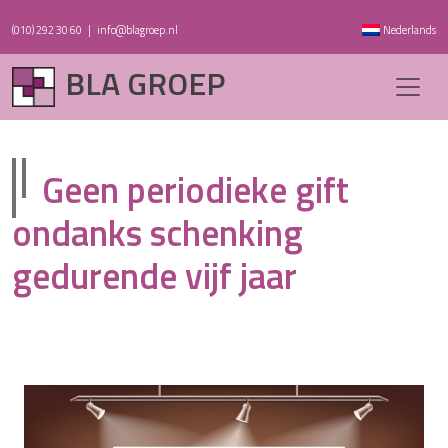
(010) 292 30 60
|
info@blagroep.nl
Nederlands
BLA GROEP
Geen periodieke gift
ondanks schenking
gedurende vijf jaar