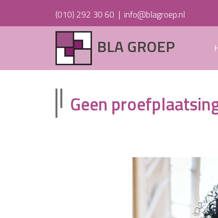
(010) 292 30 60
|
info@blagroep.nl
BLA GROEP
Geen proefplaatsin