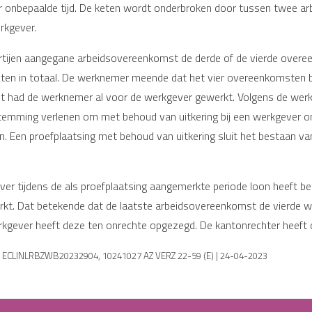
r onbepaalde tijd. De keten wordt onderbroken door tussen twee
rkgever.
rtijen aangegane arbeidsovereenkomst de derde of de vierde overe
en in totaal. De werknemer meende dat het vier overeenkomsten be
had de werknemer al voor de werkgever gewerkt. Volgens de werkg
ming verlenen om met behoud van uitkering bij een werkgever onbe
 Een proefplaatsing met behoud van uitkering sluit het bestaan va
er tijdens de als proefplaatsing aangemerkte periode loon heeft be
kt. Dat betekende dat de laatste arbeidsovereenkomst de vierde w
rkgever heeft deze ten onrechte opgezegd. De kantonrechter heeft 
 | ECLINLRBZWB20232904, 10241027 AZ VERZ 22-59 (E) | 24-04-2023