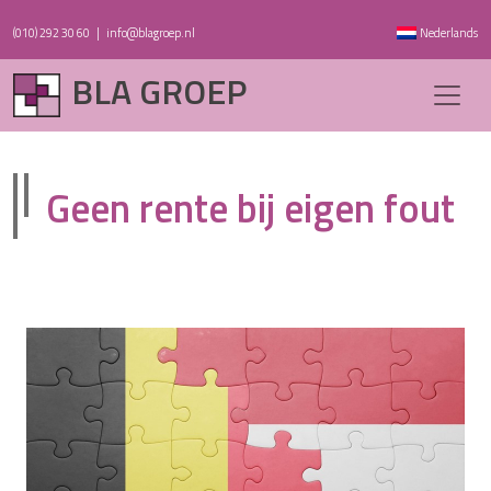
(010) 292 30 60
|
info@blagroep.nl
Nederlands
BLA GROEP
Geen rente bij eigen fout