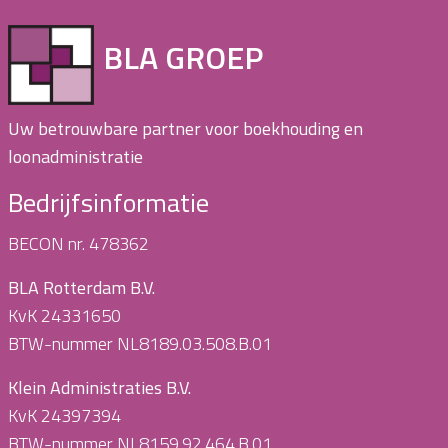
BLA GROEP
Uw betrouwbare partner voor boekhouding en
loonadministratie
Bedrijfsinformatie
BECON nr. 478362
BLA Rotterdam B.V.
KvK 24331650
BTW-nummer NL8189.03.508.B.01
Klein Administraties B.V.
KvK 24397394
BTW-nummer NL8159.92.464.B.01