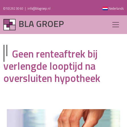
(010) 292 30 60
|
info@blagroep.nl
Nederlands
BLA GROEP
Geen renteaftrek bij
verlengde looptijd na
oversluiten hypotheek