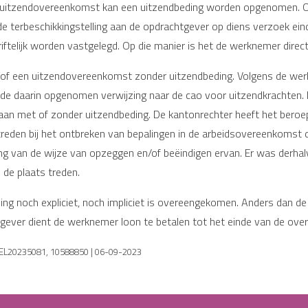
 een uitzendovereenkomst kan een uitzendbeding worden opgenomen. O
terbeschikkingstelling aan de opdrachtgever op diens verzoek eind
elijk worden vastgelegd. Op die manier is het de werknemer direct d
rof een uitzendovereenkomst zonder uitzendbeding. Volgens de werk
 daarin opgenomen verwijzing naar de cao voor uitzendkrachten. I
n met of zonder uitzendbeding. De kantonrechter heeft het bero
reden bij het ontbreken van bepalingen in de arbeidsovereenkomst d
van de wijze van opzeggen en/of beëindigen ervan. Er was derhal
 de plaats treden.
ing noch expliciet, noch impliciet is overeengekomen. Anders dan d
rkgever dient de werknemer loon te betalen tot het einde van de ov
GEL20235081, 10588850 | 06-09-2023