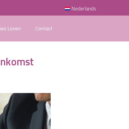
Nederlands
uws Lonen
Contact
enkomst