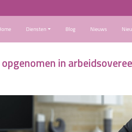
Home
Diensten
Blog
Nieuws
Nie
g opgenomen in arbeidsovere