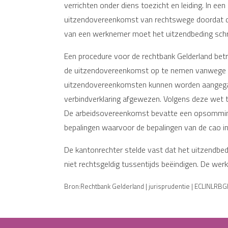
verrichten onder diens toezicht en leiding. In
uitzendovereenkomst van rechtswege doordat de 
van een werknemer moet het uitzendbeding schrift
Een procedure voor de rechtbank Gelderland bet
de uitzendovereenkomst op te nemen vanwege de
uitzendovereenkomsten kunnen worden aangegaa
verbindverklaring afgewezen. Volgens deze wet t
De arbeidsovereenkomst bevatte een opsomming 
bepalingen waarvoor de bepalingen van de cao in
De kantonrechter stelde vast dat het uitzendbed
niet rechtsgeldig tussentijds beëindigen. De we
Bron:Rechtbank Gelderland | jurisprudentie | ECLINLRB