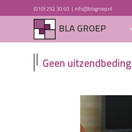
(010) 292 30 60
|
info@blagroep.nl
BLA GROEP
Geen uitzendbedin