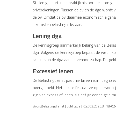
Stallen gebeurt in de praktijk bijvoorbeeld om ge
privérekeningen. Tussen de bv en de dga wordt v
de bv. Omdat de bv daarmee economisch eigenaar i
inkomstenbelasting niks aan.
Lening dga
De kennisgroep aanmerkelijk belang van de Belas
dga. Volgens de kennisgroep bepaalt de wet ink
schuld van de dga aan de vennootschap. Dit geld
Excessief lenen
De Belastingdienst past hierbij een ruim begrip va
overgeboekt. Het enkele feit dat ze op persoonlij
zijn van excessief lenen, als het geleende geld
Bron:Belastingdienst | publicatie | KG:003:2025:3 | 18-0