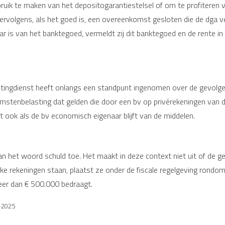
bruik te maken van het depositogarantiestelsel of om te profiteren v
ervolgens, als het goed is, een overeenkomst gesloten die de dga ve
s van het banktegoed, vermeldt zij dit banktegoed en de rente in ha
tingdienst heeft onlangs een standpunt ingenomen over de gevolgen 
omstenbelasting dat gelden die door een bv op privérekeningen van 
t ook als de bv economisch eigenaar blijft van de middelen.
n het woord schuld toe. Het maakt in deze context niet uit of de geld
ke rekeningen staan, plaatst ze onder de fiscale regelgeving rondom 
 meer dan € 500.000 bedraagt.
2-2025