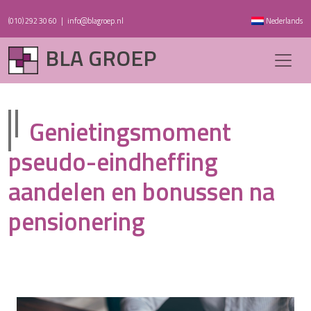
(010) 292 30 60
|
info@blagroep.nl
Nederlands
BLA GROEP
Genietingsmoment
pseudo-eindheffing
aandelen en bonussen na
pensionering