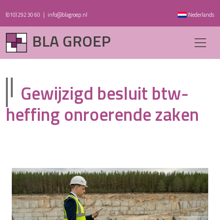
(010) 292 30 60
|
info@blagroep.nl
Nederlands
BLA GROEP
Gewijzigd besluit btw-
heffing onroerende zaken