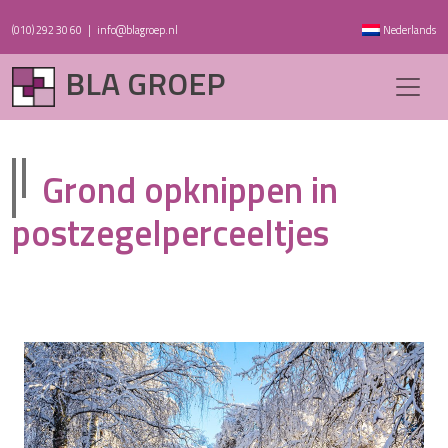
(010) 292 30 60
|
info@blagroep.nl
Nederlands
BLA GROEP
Grond opknippen in
postzegelperceeltjes