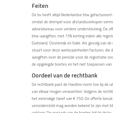
Feiten
De bv heeft altijd Nederlandse btw gefactureerd 
omdat de drempel voor afstandsverkopen vermoe
adviesbureau voor verdere ondersteuning. De off
btw-aangiften, met 15% korting indien alle regis
Duitsland, Oostenrijk en Italië. Als gevolg van d
stuurt voor deze werkzaamheden facturen, die de 
aangiften over de periode voor de registratie on
de opgelegde boetes en het niet toepassen van d
Oordeel van de rechtbank
De rechtbank past de Haviltex-norm toe bij de ui
van elkaar mogen verwachten. Volgens de rechtba
het eenmalige tarief van € 750. De offerte beva
verondersteld mag worden bekend te zijn met btw-
voldaan. De oorzaak van de boetes ligt bij de bv z