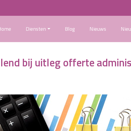
Home
Diensten
Blog
Nieuws
Nie
end bij uitleg offerte admini