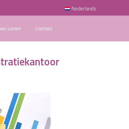
Nederlands
uws Lonen
Contact
stratiekantoor