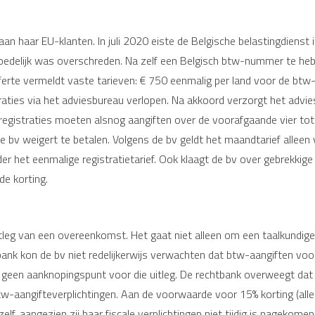
aan haar EU-klanten. In juli 2020 eiste de Belgische belastingdiens
delijk was overschreden. Na zelf een Belgisch btw-nummer te heb
erte vermeldt vaste tarieven: € 750 eenmalig per land voor de btw-
traties via het adviesbureau verlopen. Na akkoord verzorgt het advies
e registraties moeten alsnog aangiften over de voorafgaande vier tot
bv weigert te betalen. Volgens de bv geldt het maandtarief alleen v
der het eenmalige registratietarief. Ook klaagt de bv over gebrekk
e korting.
tleg van een overeenkomst. Het gaat niet alleen om een taalkundige 
nk kon de bv niet redelijkerwijs verwachten dat btw-aangiften voor 
t geen aanknopingspunt voor die uitleg. De rechtbank overweegt dat 
aangifteverplichtingen. Aan de voorwaarde voor 15% korting (alle r
elf, aangezien zij haar fiscale verplichtingen niet tijdig is nagekome