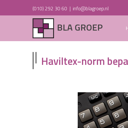
(010) 292 30 60
|
info@blagroep.nl
BLA GROEP
Haviltex-norm bepal