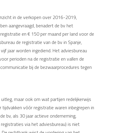
t inzicht in de verkopen over 2016-2019,
ben aangevraagd, benadert de bv het
registratie en € 150 per maand per land voor de
bureau de registratie van de bv in Spanje,
 vijf jaar worden ingediend. Het adviesbureau
oor perioden na de registratie en vallen de
ige communicatie bij de bezwaarprocedures tegen
uitleg, maar ook om wat partijen redelijkerwijs
tijdvakken vóór registratie waren inbegrepen in
de bv, als 30 jaar actieve onderneming,
egistraties via het adviesbureau) is niet
n. De rechtbank wijst de vordering van het