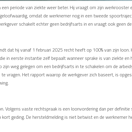
een periode van ziekte weer beter. Hij vraagt om zijn werkrooster 
ngeloofwaardig, omdat de werknemer nog in een tweede spoortraject
werkgever schakelt echter geen bedrijfsarts in en vraagt ook geen d
dt dat hij vanaf 1 februari 2025 recht heeft op 100% van zijn loon.
ie in eerste instantie zelf bepaalt wanneer sprake is van ziekte en h
p zijn weg gelegen om een bedrijfsarts in te schakelen om de arbe
e vragen. Het rapport waarop de werkgever zich baseert, is opgest
wing.
Volgens vaste rechtspraak is een loonvordering dan per definitie 
 kort geding. De hersteldmelding is niet betwist en de werknemer 