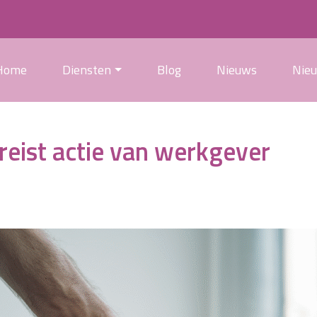
Home
Diensten
Blog
Nieuws
Nie
eist actie van werkgever