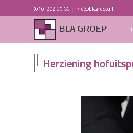
(010) 292 30 60
|
info@blagroep.nl
BLA GROEP
Herziening hofuitsp