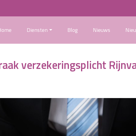
Home
Diensten
Blog
Nieuws
Nie
raak verzekeringsplicht Rijnv