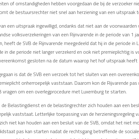
 feiten of omstandigheden hebben voorgedaan die bij de verzoeker ni
mt de bestuursrechter niet snel aan herziening van een uitspraak t
n een uitspraak ingewilligd, ondanks dat niet aan de voorwaarden 
landse volksverzekeringen van een Rijnvarende in de periode van 1
an, heeft de SVB de Rijnvarende meegedeeld dat hij in die periode i
e in die periode niet langer verzekerd en ook niet premieplichtig is
ereenkomst gesloten na de datum waarop het hof uitspraak heeft
rgegaan is dat de SVB een verzoek tot het sluiten van een overeenk
emieplicht onherroepelijk vaststaan. Daarom kon de Rijvarende pas 
B vragen om een overlegprocedure met Luxemburg te starten.
de Belastingdienst en de belastingrechter zich houden aan een besl
oepelijk vaststaat. Letterlijke toepassing van de herzieningsregelin
zich niet kan houden aan een besluit van de SVB, omdat het niet mog
idstaat pas kan starten nadat de rechtsgang betreffende de sociale