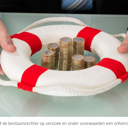
at de bestuursrechter op verzoek en onder voorwaarden een onherroe