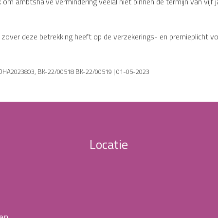
 om ambtshalve vermindering veelal niet binnen de termijn van vijf j
r zover deze betrekking heeft op de verzekerings- en premieplicht v
GHDHA2023803, BK-22/00518 BK-22/00519 | 01-05-2023
Locatie
 en