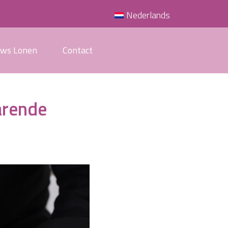
Nederlands
uws Lonen
Contact
arende