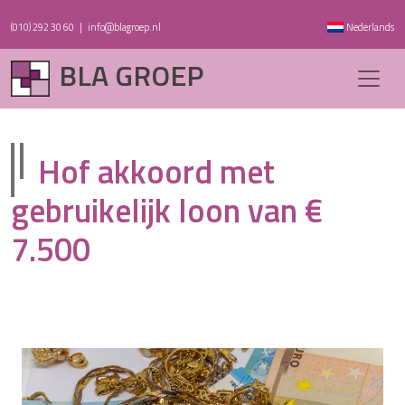
(010) 292 30 60
|
info@blagroep.nl
Nederlands
BLA GROEP
Hof akkoord met
gebruikelijk loon van €
7.500