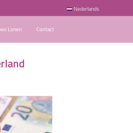
Nederlands
uws Lonen
Contact
erland