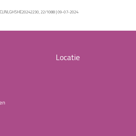
 ECLINLGHSHE20242230, 22/1088 | 09-07-2024
Locatie
 en