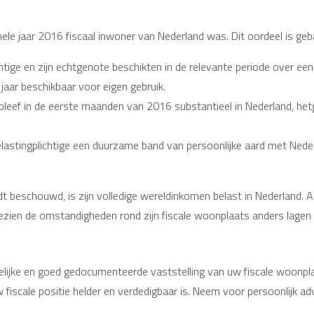
le jaar 2016 fiscaal inwoner van Nederland was. Dit oordeel is geba
ichtige en zijn echtgenote beschikten in de relevante periode over e
aar beschikbaar voor eigen gebruik.
verbleef in de eerste maanden van 2016 substantieel in Nederland, 
elastingplichtige een duurzame band van persoonlijke aard met Nede
dt beschouwd, is zijn volledige wereldinkomen belast in Nederland.
ngezien de omstandigheden rond zijn fiscale woonplaats anders lagen 
lijke en goed gedocumenteerde vaststelling van uw fiscale woonplaa
 fiscale positie helder en verdedigbaar is. Neem voor persoonlijk a