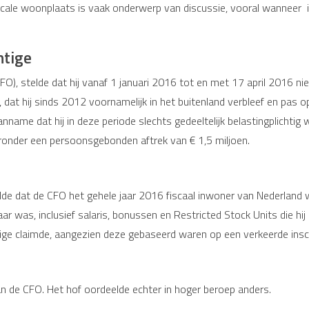
ale woonplaats is vaak onderwerp van discussie, vooral wanneer ie
htige
r (CFO), stelde dat hij vanaf 1 januari 2016 tot en met 17 april 2016
n, dat hij sinds 2012 voornamelijk in het buitenland verbleef en pas
nname dat hij in deze periode slechts gedeeltelijk belastingplichtig 
ronder een persoonsgebonden aftrek van € 1,5 miljoen.
lde dat de CFO het gehele jaar 2016 fiscaal inwoner van Nederland 
 was, inclusief salaris, bonussen en Restricted Stock Units die hij 
tige claimde, aangezien deze gebaseerd waren op een verkeerde insch
n de CFO. Het hof oordeelde echter in hoger beroep anders.