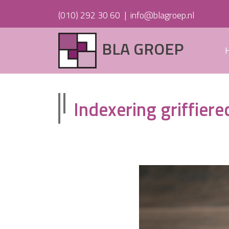
(010) 292 30 60
|
info@blagroep.nl
BLA GROEP
Indexering griffiere