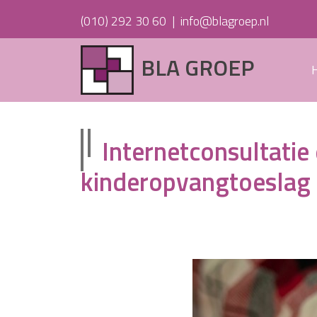
(010) 292 30 60
|
info@blagroep.nl
BLA GROEP
Internetconsultatie
kinderopvangtoeslag 