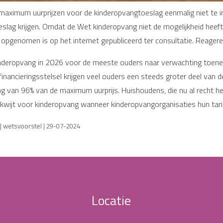
maximum uurprijzen voor de kinderopvangtoeslag eenmalig niet te i
lag krijgen. Omdat de Wet kinderopvang niet de mogelijkheid heeft 
 opgenomen is op het internet gepubliceerd ter consultatie. Reagere
kinderopvang in 2026 voor de meeste ouders naar verwachting toen
inancieringsstelsel krijgen veel ouders een steeds groter deel van 
ng van 96% van de maximum uurprijs. Huishoudens, die nu al recht 
 kwijt voor kinderopvang wanneer kinderopvangorganisaties hun tar
| wetsvoorstel | 29-07-2024
Locatie