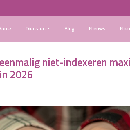
Home
Diensten
Blog
Nieuws
Nie
 eenmalig niet-indexeren max
in 2026