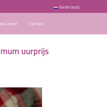
Nederlands
uws Lonen
Contact
imum uurprijs