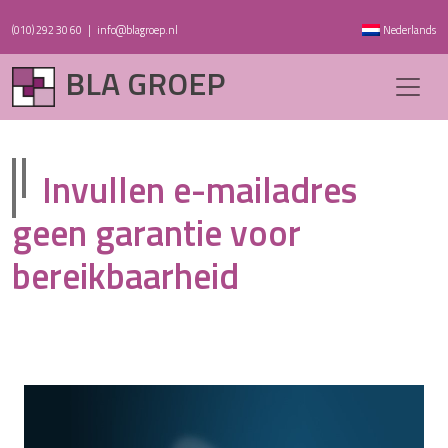
(010) 292 30 60
|
info@blagroep.nl
Nederlands
BLA GROEP
Invullen e-mailadres
geen garantie voor
bereikbaarheid