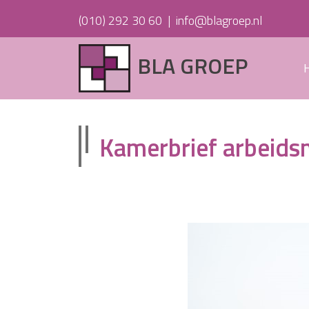
(010) 292 30 60
|
info@blagroep.nl
BLA GROEP
Kamerbrief arbeids