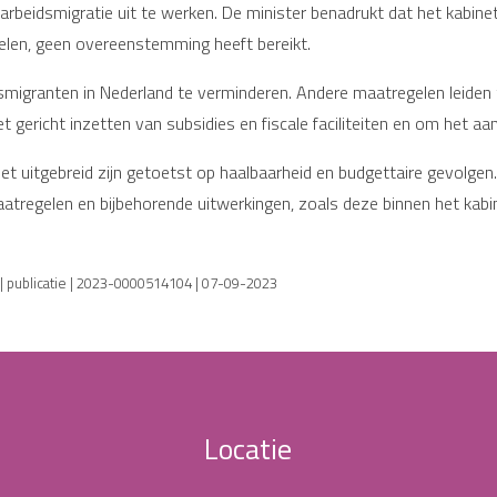
beidsmigratie uit te werken. De minister benadrukt dat het kabinet
elen, geen overeenstemming heeft bereikt.
granten in Nederland te verminderen. Andere maatregelen leiden tot
 gericht inzetten van subsidies en fiscale faciliteiten en om het a
iet uitgebreid zijn getoetst op haalbaarheid en budgettaire gevolge
maatregelen en bijbehorende uitwerkingen, zoals deze binnen het ka
 publicatie | 2023-0000514104 | 07-09-2023
Locatie