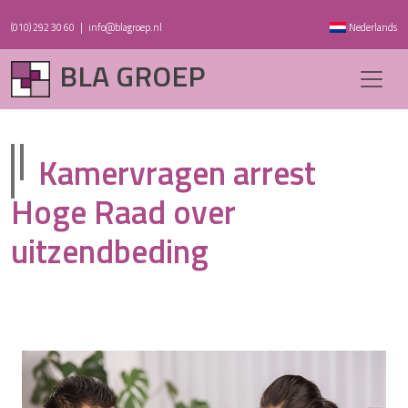
(010) 292 30 60
|
info@blagroep.nl
Nederlands
BLA GROEP
Kamervragen arrest
Hoge Raad over
uitzendbeding