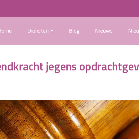
Home
Diensten
Blog
Nieuws
Nie
endkracht jegens opdrachtge