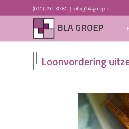
(010) 292 30 60
|
info@blagroep.nl
BLA GROEP
Loonvordering uitz