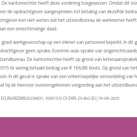
. De kantonrechter heeft deze vordering toegewezen. Omdat dit von
mer de opdrachtgever aangesproken tot betaling van dezelfde bedra
htgever kon niet weten dat het uitzendbureau de werknemer heeft 
 aan een onrechtmatige daad.
 goed werkgeverschap op een inlener van personeel beperkt. In dit g
rachtgever geen sprake. Evenmin was sprake van ongerechtvaardigd
zendbureau. De kantonrechter heeft op grond van ketenaansprakelij
015 te weinig betaald bedrag van € 166,86 bruto. Op grond van het 
oon. In dit geval is sprake van een onherroepelijke veroordeling van
at hij de hiervoor overeengekomen vergoeding aan het uitzendburea
 | ECLINLRBZWB20236631, 10391372 CV EXPL 23-842 (E) | 19-09-2023