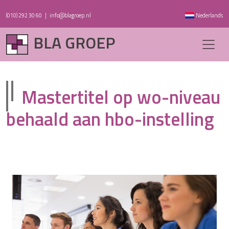
(010) 292 30 60
|
info@blagroep.nl
Nederlands
BLA GROEP
Mastertitel op wo-niveau
behaald aan hbo-instelling