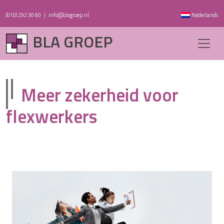
(010) 292 30 60
|
info@blagroep.nl
Nederlands
BLA GROEP
Meer zekerheid voor
flexwerkers