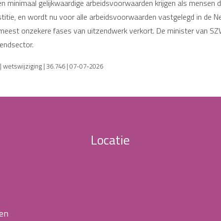
minimaal gelijkwaardige arbeidsvoorwaarden krijgen als mensen die r
stitie, en wordt nu voor alle arbeidsvoorwaarden vastgelegd in de Ne
st onzekere fases van uitzendwerk verkort. De minister van SZW kr
zendsector.
 wetswijziging | 36.746 | 07-07-2026
Locatie
 en