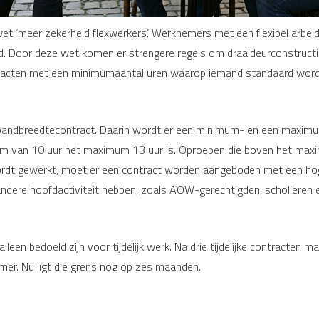
et ‘meer zekerheid flexwerkers’. Werknemers met een flexibel arbeid
d. Door deze wet komen er strengere regels om draaideurconstructie
acten met een minimumaantal uren waarop iemand standaard wordt
 bandbreedtecontract. Daarin wordt er een minimum- en een maximum
imum van 10 uur het maximum 13 uur is. Oproepen die boven het ma
ordt gewerkt, moet er een contract worden aangeboden met een hog
ndere hoofdactiviteit hebben, zoals AOW-gerechtigden, scholieren 
leen bedoeld zijn voor tijdelijk werk. Na drie tijdelijke contracten mag
er. Nu ligt die grens nog op zes maanden.