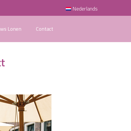
Nederlands
uws Lonen
Contact
ct