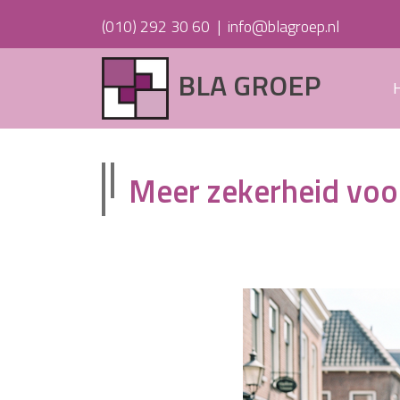
(010) 292 30 60
|
info@blagroep.nl
BLA GROEP
Meer zekerheid voo